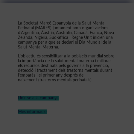
La Societat Marcé Espanyola de la Salut Mental
Perinatal (MARES) juntament amb organitzacions
d’Argentina, Àustria, Austràlia, Canadà, França, Nova
Zelanda, Nigèria, Sud-àfrica i Regne Unit inicien una
campanya per a que es declari el Dia Mundial de la
Salut Mental Materna.
L’objectiu és sensibilitzar a la població mundial sobre
la importància de la salut mental materna i millorar
els recursos destinats pels governs a la prevenció,
detecció i tractament dels trastorns mentals durant
l’embaràs i el primer any després del
naixement (trastorns mentals perinatals).
Unir-se a la campanya
Més informació