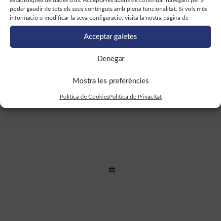
estadístiques de dades d'ús. Accepta-les abans de continuar navegant per a
poder gaudir de tots els seus continguts amb plena funcionalitat. Si vols més
informació o modificar la seva configuració, visita la nostra pàgina de
Acceptar galetes
El servei de biblioteques del COPC
ofereix a les persones col·legiades
Denegar
la correcció en línia de tests a preu
Llegir més >
de cost
Mostra les preferències
Política de Cookies
Política de Privacitat
La Universitat Autònoma de
Barcelona publica diverses
iniciatives solidàries de les
Llegir més >
editorials durant el període de