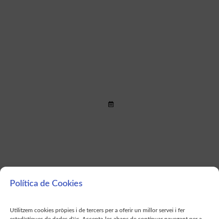
disposició de les persones
Llegir més >
col·legiades
Contesta l'enquesta sobre afàsia
de la Universitat de Màlaga
Llegir més >
Política de Cookies
Utilitzem cookies pròpies i de tercers per a oferir un millor servei i fer