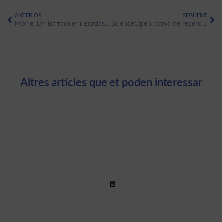
ANTERIOR
SEGÜENT
Mor el Dr. Barraquer i Bordas als 87 anys
ScienceOpen: xarxa de recerca d’accés obert
Altres artícles que et poden interessar
Nova plataforma segura i gratuïta
per exercir la telepsicologia a