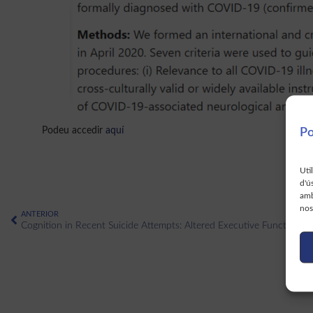
Podeu accedir
aquí
Po
Uti
d'ú
amb
nos
ANTERIOR
Cognition in Recent Suicide Attempts: Altered Executive Function