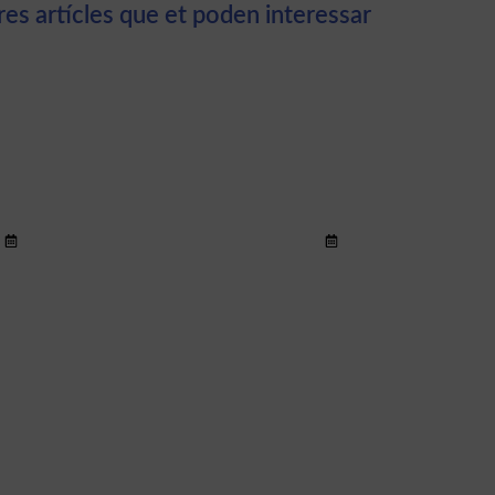
res artícles que et poden interessar
ization and
Hypothalamic
ement of
pregnenolone
tive and
mediates recognition
ir més >
Llegir més >
 alterations
memory in the
OVID-19
context of metabolic
 ill patients
disorders
U discharge