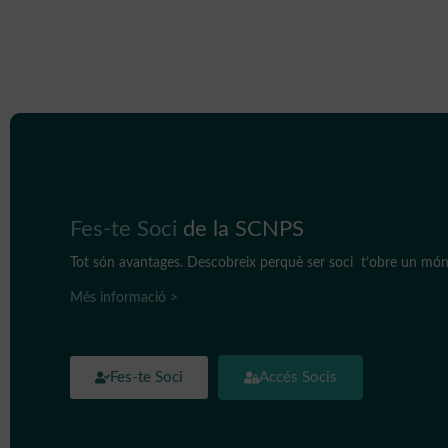
Fes-te Soci
de la SCNPS
Tot són avantages. Descobreix perquè ser soci t’obre un món 
Més informació >
Fes-te Soci
Accés Socis