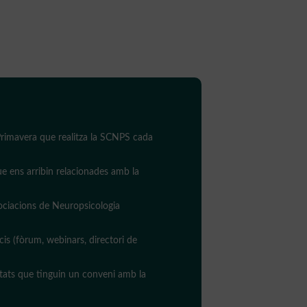
 Primavera que realitza la SCNPS cada
ue ens arribin relacionades amb la
ociacions de Neuropsicologia
cis (fòrum, webinars, directori de
itats que tinguin un conveni amb la