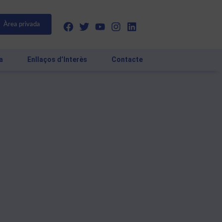
Àrea privada
a
Enllaços d’Interès
Contacte