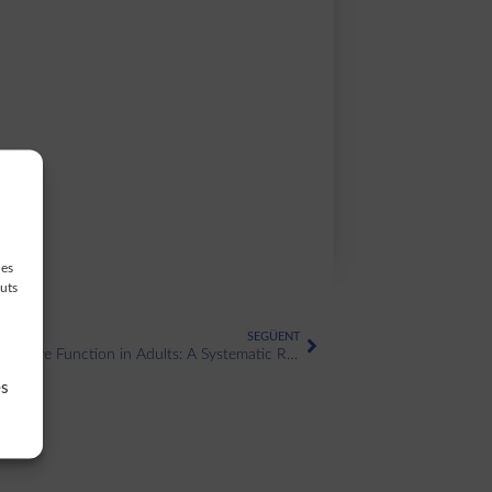
des
guts
SEGÜENT
The Effect of Mindfulness-based Programs on Cognitive Function in Adults: A Systematic Review and Meta-analysis
es