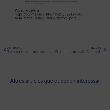
Podeu accedir a:
https://pubmed.ncbi.nlm.nih.gov/32212964/?
from_term=Kleine+Deters+R&from_pos=3
ANTERIOR
SEGÜENT
Trajectories of Immediate and Delayed Verbal Memory in the Spanish General Population of Middle-aged and Older Adults
Prefrontal-amygdala Connectivity in Trait Anxiety and Generalized Anxiety Disorder: Testing the Boundaries Between Healthy and Pathological Worries
Altres artícles que et poden interessar