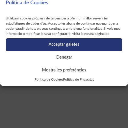
alterations in COVID-19 critically
Política de Cookies
Llegir més >
ill patients after ICU discharge
Utilitzem cookies pròpies i de tercers per a oferir un millor servei i fer
estadístiques de dades d'ús. Accepta-les abans de continuar navegant per a
poder gaudir de tots els seus continguts amb plena funcionalitat. Si vols més
informació o modificar la seva configuració, visita la nostra pàgina de
Acceptar galetes
Denegar
Hypothalamic pregnenolone
Mostra les preferències
mediates recognition memory in
Política de Cookies
Política de Privacitat
the context of metabolic disorders
Llegir més >