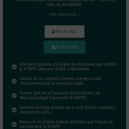
Tot són avantages. Descobreix perquè ser soci t’obre un
món de possibilitats
Més informació >
Fes-te Soci
Accés Socis
Inscripció gratuïta al Congrés de Primavera que realitza
la SCNPS cada any (té lloc a Barcelona)
Difusió de les notícies d'interès que ens arribin
relacionades amb la neuropsicologia
Formar part de la Federació d'Associacions de
Neuropsicologia Espanyoles (FANPSE)
Gaudeix de l'àrea privada per a socis (fòrum, webinars,
directori de socis...)
Reducció en el preu d'altres activitats que tinguin un
conveni amb la SCNPS