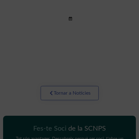
Brain Structural Changes during
Juvenile Fibromyalgia:
Relationships with Pain, Fatigue
Llegir més >
and Functional Disability
Tornar a Notícies
Fes-te Soci
de la SCNPS