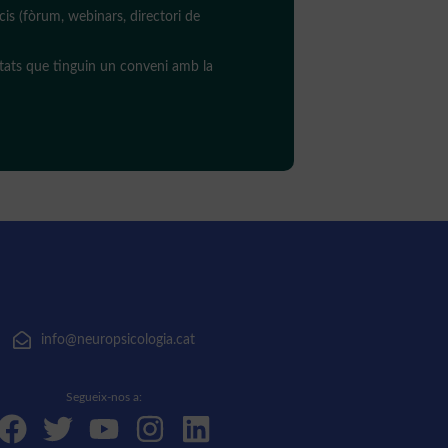
cis (fòrum, webinars, directori de
itats que tinguin un conveni amb la
info@neuropsicologia.cat
Segueix-nos a: