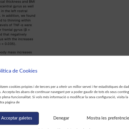
lítica de Cookies
n+Associations+Between+Cortical+Thickness%2C+Surface+Area%2C+and+
litzem cookies pròpies i de tercers per a oferir un millor servei i fer estadístiques de da
s. Accepta-les abans de continuar navegant per a poder gaudir de tots els seus contin
 plena funcionalitat. Si vols més informació o modificar la seva configuració, visita la
tra pàgina de
Acceptar galetes
Denegar
Mostra les preferènci
Brain Activity and Connectivity Differences in Reward Value Discrimination During Effort Computation in Schizophrenia