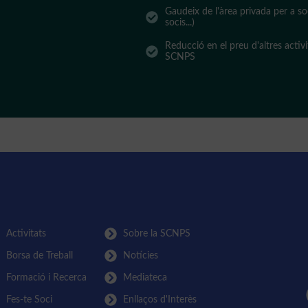
Gaudeix de l'àrea privada per a so
socis...)
Reducció en el preu d'altres activ
SCNPS
Activitats
Sobre la SCNPS
Borsa de Treball
Notícies
Formació i Recerca
Mediateca
Fes-te Soci
Enllaços d'Interès