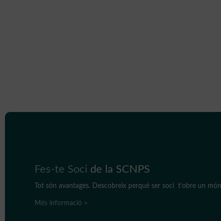
COVID-19
in C
critically
after IC
Fes-te Soci
de la SCNPS
Tot són avantages. Descobreix perquè ser soci t’obre un món 
Més informació >