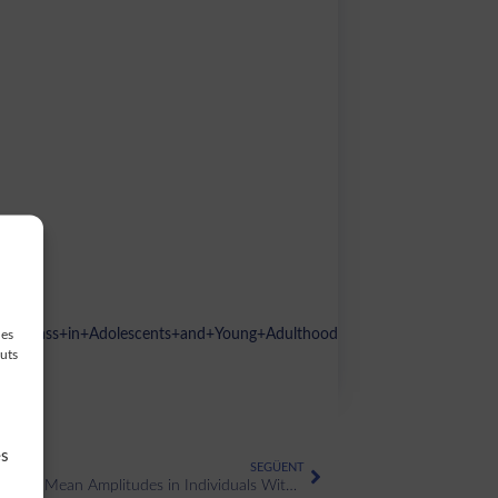
Body+Mass+in+Adolescents+and+Young+Adulthood
des
guts
es
SEGÜENT
Associations Between Cognitive Impairment and P300 Mean Amplitudes in Individuals With Bipolar Disorder in Remission