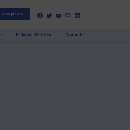
Àrea privada
a
Enllaços d’Interès
Contacte