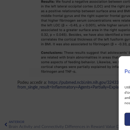
Po
Podeu accedir a:
https://pubmed.ncbi.nlm.nih.gov/32433603/?
from_single_result=Inflammatory+Agents+Partially+Explai
Uti
d'ú
amb
nos
ANTERIOR