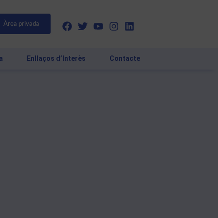
Àrea privada
a
Enllaços d’Interès
Contacte