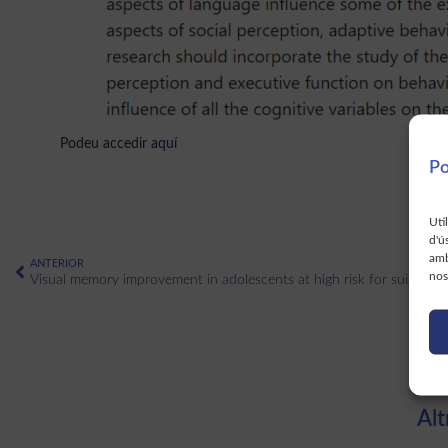
Podeu accedir
aquí
Po
Uti
d'ú
amb
ANTERIOR
nos
Alt