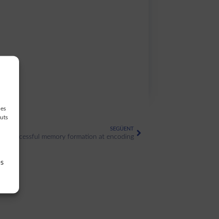
des
guts
SEGÜENT
tes successful memory formation at encoding
es