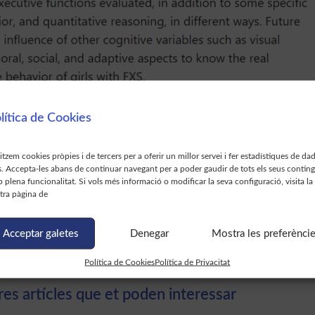
lítica de Cookies
litzem cookies pròpies i de tercers per a oferir un millor servei i fer estadístiques de da
s. Accepta-les abans de continuar navegant per a poder gaudir de tots els seus contin
 plena funcionalitat. Si vols més informació o modificar la seva configuració, visita la
tra pàgina de
Visual memory improvement in adolescents at high risk for suicide who are receiving psychotherapy at a community clinic
The phase of Theta oscillations modula
Acceptar galetes
Denegar
Mostra les preferènci
Política de Cookies
Política de Privacitat
res artícles que et poden interessar