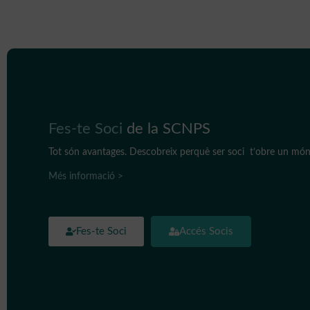
Fes-te Soci
de la SCNPS
Tot són avantages. Descobreix perquè ser soci t’obre un món 
Més informació >
Fes-te Soci
Accés Socis