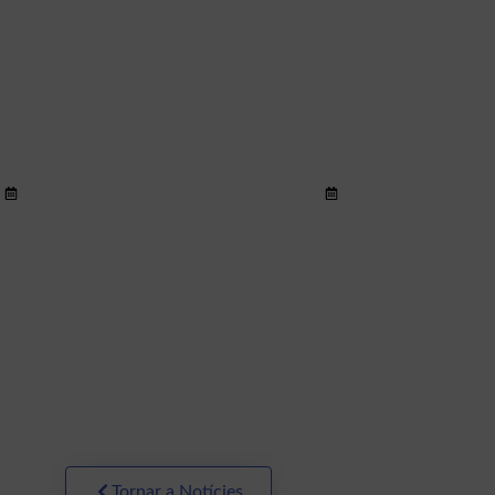
ization and
Hypothalamic
ement of
pregnenolone
tive and
mediates recognition
ir més >
Llegir més >
 alterations
memory in the
OVID-19
context of metabolic
 ill patients
disorders
U discharge
Tornar a Notícies