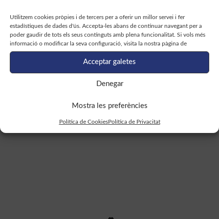
Utilitzem cookies pròpies i de tercers per a oferir un millor servei i fer
estadístiques de dades d'ús. Accepta-les abans de continuar navegant per a
poder gaudir de tots els seus continguts amb plena funcionalitat. Si vols més
informació o modificar la seva configuració, visita la nostra pàgina de
Acceptar galetes
Denegar
Hypothalamic pregnenolone
mediates recognition memory in
Mostra les preferències
the context of metabolic disorders
Política de Cookies
Política de Privacitat
Llegir més >