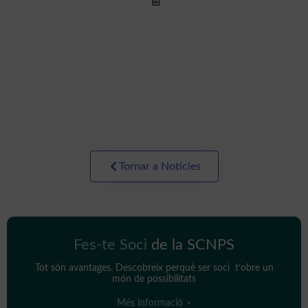
Brain Structural Changes during
Juvenile Fibromyalgia:
Relationships with Pain, Fatigue
Llegir més >
and Functional Disability
Tornar a Notícies
Fes-te Soci
de la SCNPS
Tot són avantages. Descobreix perquè ser soci t’obre un
món de possibilitats
Més informació >