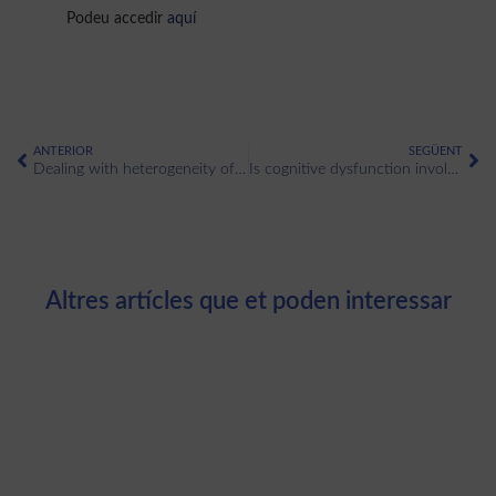
Podeu accedir
aquí
ANTERIOR
SEGÜENT
Dealing with heterogeneity of cognitive dysfunction in acute depression: a clustering approach
Is cognitive dysfunction involved in difficult-to-treat depression? Characterizing resistance from a cognitive perspective
Altres artícles que et poden interessar