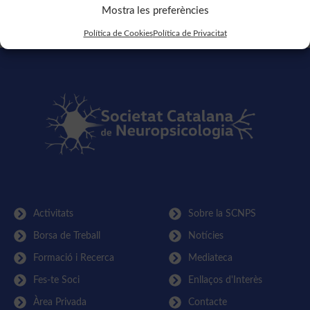
Mostra les preferències
Política de Cookies
Política de Privacitat
Activitats
Sobre la SCNPS
Borsa de Treball
Notícies
Formació i Recerca
Mediateca
Fes-te Soci
Enllaços d'Interès
Àrea Privada
Contacte