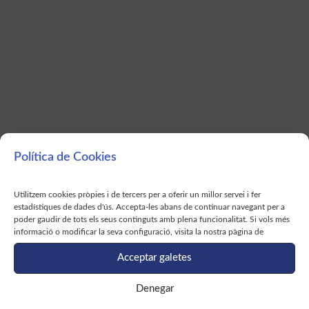
Política de Cookies
Utilitzem cookies pròpies i de tercers per a oferir un millor servei i fer
estadístiques de dades d'ús. Accepta-les abans de continuar navegant per a
poder gaudir de tots els seus continguts amb plena funcionalitat. Si vols més
informació o modificar la seva configuració, visita la nostra pàgina de
Acceptar galetes
Denegar