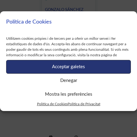
GONZALO SÁNCHEZ
Barcelonaβeta Brain
Política de Cookies
Research Center (BBRC).
Fundació Pasqual Maragall.
IMIM (Institut de Recerca
Hospital del Mar).
Utilitzem cookies pròpies i de tercers per a oferir un millor servei i fer
estadístiques de dades d'ús. Accepta-les abans de continuar navegant per a
poder gaudir de tots els seus continguts amb plena funcionalitat. Si vols més
informació o modificar la seva configuració, visita la nostra pàgina de
Acceptar galetes
Denegar
Activitats
En
Mostra les preferències
Política de Cookies
Política de Privacitat