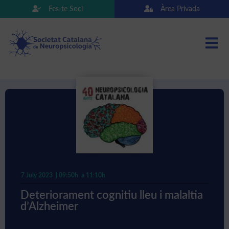
Fes-te Soci
Àrea Privada
7 July 2023
| 09:50h
a 11:10h
Deteriorament cognitiu lleu i malaltia
d’Alzheimer