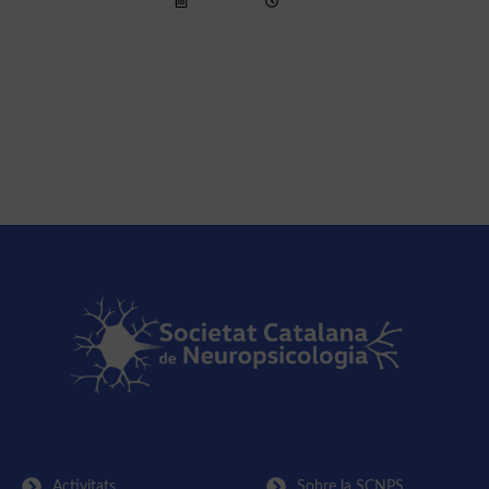
7 Jul 2023
08:00h
76a Jornada de Primavera
Més Info >
Activitats
Sobre la SCNPS