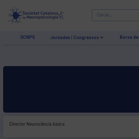
SCNPS
Borsa de
Jornades i Congressos
Director Neurociència bàsica