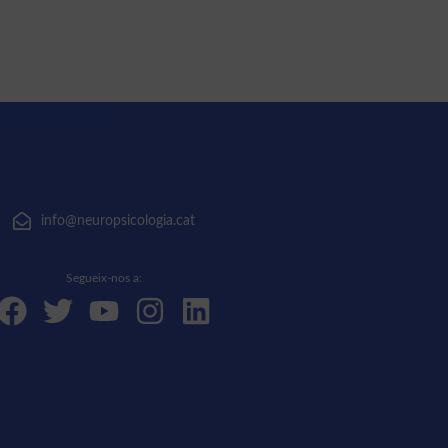
info@neuropsicologia.cat
Segueix-nos a: