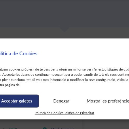
uesta fitxa a:
lítica de Cookies
litzem cookies pròpies i de tercers per a oferir un millor servei i fer estadístiques de da
s. Accepta-les abans de continuar navegant per a poder gaudir de tots els seus contin
Diego Redolar Ripoll
Ponències de
 plena funcionalitat. Si vols més informació o modificar la seva configuració, visita la
tra pàgina de
Acceptar galetes
Denegar
Mostra les preferènci
 DE RECERCA: COGNITIVE NEUROLAB
cions de l'estimuació cerebral no invasiva en
Política de Cookies
Política de Privacitat
sicologia Clínica i en investigació