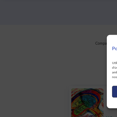
Comparteix aq
Po
Uti
d'ú
amb
nos
GRUP
Aplica
Neurop