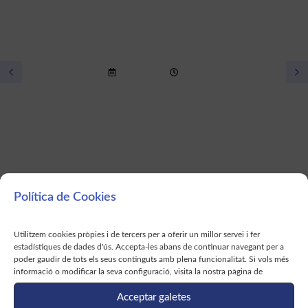
12 Jul 2024
18:00h
Assemblea General de socis i sòcies
de la SCNPS
Més Info >
Política de Cookies
Veure totes les activitats
Utilitzem cookies pròpies i de tercers per a oferir un millor servei i fer
estadístiques de dades d'ús. Accepta-les abans de continuar navegant per a
poder gaudir de tots els seus continguts amb plena funcionalitat. Si vols més
informació o modificar la seva configuració, visita la nostra pàgina de
Activitat Primavera
Acceptar galetes
78a Jornada de Primavera