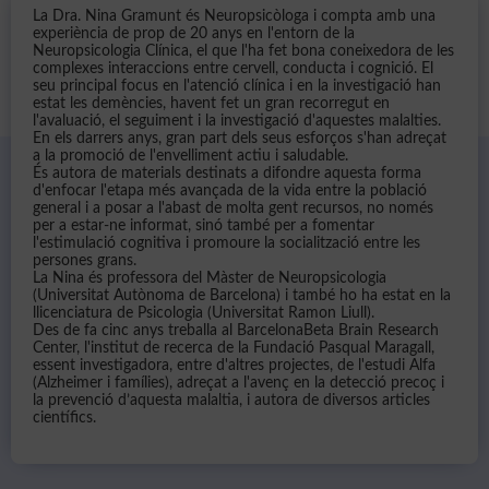
La Dra. Nina Gramunt és Neuropsicòloga i compta amb una
experiència de prop de 20 anys en l'entorn de la
Neuropsicologia Clínica, el que l'ha fet bona coneixedora de les
complexes interaccions entre cervell, conducta i cognició. El
seu principal focus en l'atenció clínica i en la investigació han
estat les demències, havent fet un gran recorregut en
l'avaluació, el seguiment i la investigació d'aquestes malalties.
En els darrers anys, gran part dels seus esforços s'han adreçat
a la promoció de l'envelliment actiu i saludable.
És autora de materials destinats a difondre aquesta forma
d'enfocar l'etapa més avançada de la vida entre la població
general i a posar a l'abast de molta gent recursos, no només
per a estar-ne informat, sinó també per a fomentar
l'estimulació cognitiva i promoure la socialització entre les
persones grans.
La Nina és professora del Màster de Neuropsicologia
(Universitat Autònoma de Barcelona) i també ho ha estat en la
llicenciatura de Psicologia (Universitat Ramon Liull).
Des de fa cinc anys treballa al BarcelonaBeta Brain Research
Center, l'institut de recerca de la Fundació Pasqual Maragall,
essent investigadora, entre d'altres projectes, de l'estudi Alfa
(Alzheimer i famílies), adreçat a l'avenç en la detecció precoç i
la prevenció d’aquesta malaltia, i autora de diversos articles
científics.