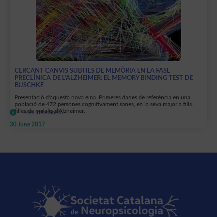
CERCANT CANVIS SUBTILS DE MEMÒRIA EN LA FASE
PRECLÍNICA DE L'ALZHEIMER: EL MEMORY BINDING TEST DE
BUSCHKE
Presentació d'aquesta nova eina. Primeres dades de referència en una
població de 472 persones cognitivament sanes, en la seva majoria fills i
filles de malalts d'Alzheimer.
Més Informació
30 June 2017