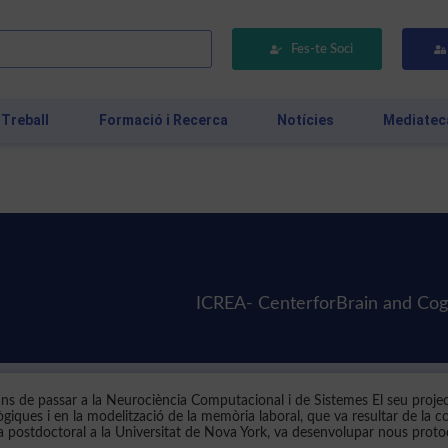
Fes-te Soci
 Treball
Formació i Recerca
Notícies
Mediatec
ICREA- CenterforBrain and Cogn
bans de passar a la Neurociència Computacional i de Sistemes El seu projec
ògiques i en la modelització de la memòria laboral, que va resultar de la c
ada postdoctoral a la Universitat de Nova York, va desenvolupar nous protoc