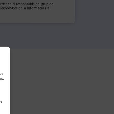
ertir en el responsable del grup de
Tecnologies de la Informació i la
des
guts
es