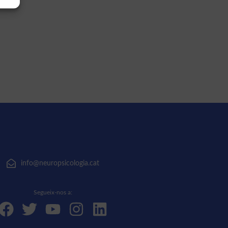
info@neuropsicologia.cat
Segueix-nos a: