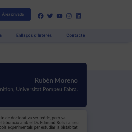
Àrea privada
a
Enllaços d’Interès
Contacte
Rubén Moreno
ition, Universitat Pompeu Fabra.
te de doctorat va ser teòric, però va
ol·laboració amb el Dr. Edmund Rolls i al seu
ols experimentals per estudiar la bistabitat