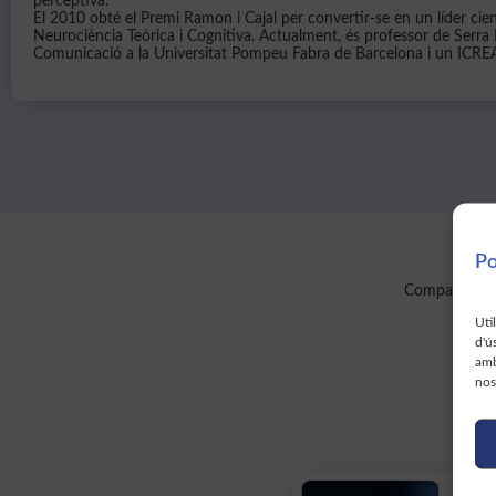
perceptiva.
El 2010 obté el Premi Ramon i Cajal per convertir-se en un líder cie
Neurociència Teòrica i Cognitiva. Actualment, és professor de Serra H
Comunicació a la Universitat Pompeu Fabra de Barcelona i un ICREA
Po
Comparteix aq
Uti
d'ú
amb
nos