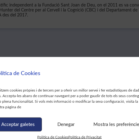
ntífic independent a la Fundació Sant Joan de Deu, on el 2011 es va conv
unter del Centre per al Cervell i la Cognició (CBC) i del Departament de 
 des del 2017.
lítica de Cookies
uesta fitxa a:
litzem cookies pròpies i de tercers per a oferir un millor servei i fer estadístiques de da
s. Accepta-les abans de continuar navegant per a poder gaudir de tots els seus contin
 plena funcionalitat. Si vols més informació o modificar la seva configuració, visita la
tra pàgina de
Rubén Moreno
Ponències de
Acceptar galetes
Denegar
Mostra les preferènci
Política de Cookies
Política de Privacitat