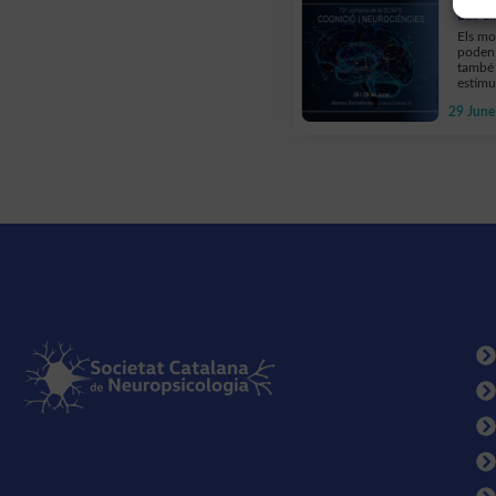
ELS L
Els mo
poden 
també 
estímu
29 June