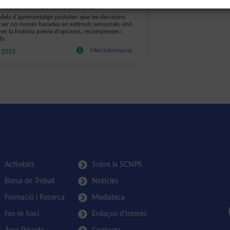
ÍMITS EN LA PRESA DE DECISIONS
dels d’aprenentatge postulen que les decisions
ser no només basades en estímuls sensorials sinó
en la història prèvia d'opcions, recompenses i
ls.
Més Informació
 2018
Activitats
Sobre la SCNPS
Borsa de Treball
Notícies
Formació i Recerca
Mediateca
Fes-te Soci
Enllaços d'Interès